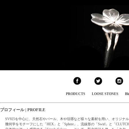
PRODUCTS
LOOSE STONES
Bl
プロフィール | PROFILE
SV925を中心に、天然石やパール、木や琺瑯など様々な素材を用い、オリジナ
幾何学をモチーフにした「HEX」と「Sphere」、流線形の「Swirl」と「CLUTC